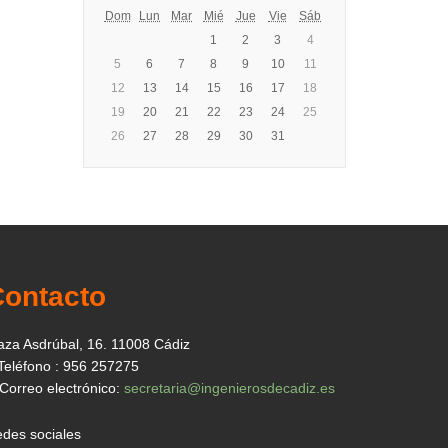
Dom
Lun
Mar
Mié
Jue
Vie
Sáb
1
2
3
4
5
6
7
8
9
10
11
12
13
14
15
16
17
18
19
20
21
22
23
24
25
26
27
28
29
30
31
Contacto
aza Asdrúbal, 16. 11008 Cádiz
Teléfono : 956 257275
Correo electrónico:
secretaria@ingenierosdecadiz.es
des sociales