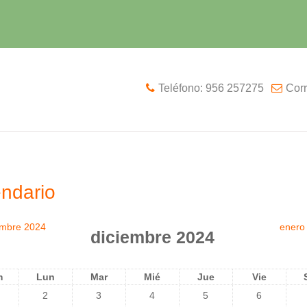
Teléfono: 956 257275
Corr
ndario
embre 2024
enero
diciembre 2024
m
Lun
Mar
Mié
Jue
Vie
2
3
4
5
6