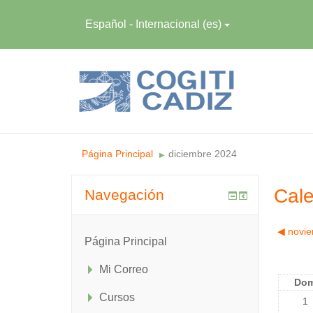
Español - Internacional ‎(es)‎
Página Principal
diciembre 2024
▶︎
Cale
Navegación
◀︎
novi
Página Principal
Mi Correo
Do
Cursos
1