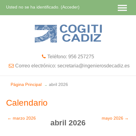
Usted no se ha identificado. (
Acceder
)
Español - Internacional ‎(es)‎
Teléfono: 956 257275
Correo electrónico: secretaria@ingenierosdecadiz.es
Página Principal
abril 2026
→
Calendario
←
marzo 2026
mayo 2026
→
abril 2026