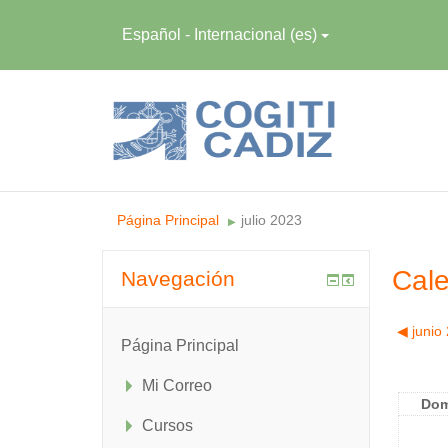
Español - Internacional ‎(es)‎
Página Principal
julio 2023
▶︎
Cale
Navegación
◀︎
junio
Página Principal
Mi Correo
Do
Cursos