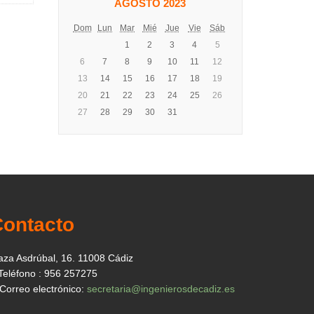
AGOSTO 2023
Dom
Lun
Mar
Mié
Jue
Vie
Sáb
1
2
3
4
5
6
7
8
9
10
11
12
13
14
15
16
17
18
19
20
21
22
23
24
25
26
27
28
29
30
31
Contacto
aza Asdrúbal, 16. 11008 Cádiz
Teléfono : 956 257275
Correo electrónico:
secretaria@ingenierosdecadiz.es