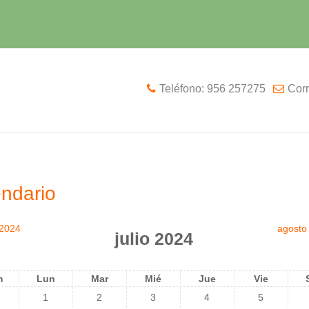
Teléfono: 956 257275
Corr
ndario
 2024
agosto
julio 2024
m
Lun
Mar
Mié
Jue
Vie
1
2
3
4
5