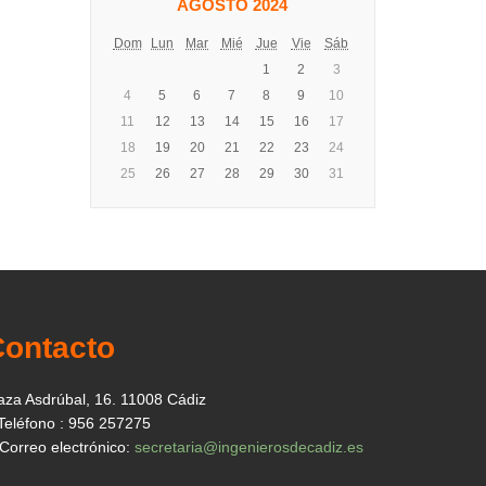
AGOSTO 2024
Dom
Lun
Mar
Mié
Jue
Vie
Sáb
1
2
3
4
5
6
7
8
9
10
11
12
13
14
15
16
17
18
19
20
21
22
23
24
25
26
27
28
29
30
31
Contacto
aza Asdrúbal, 16. 11008 Cádiz
Teléfono : 956 257275
Correo electrónico:
secretaria@ingenierosdecadiz.es