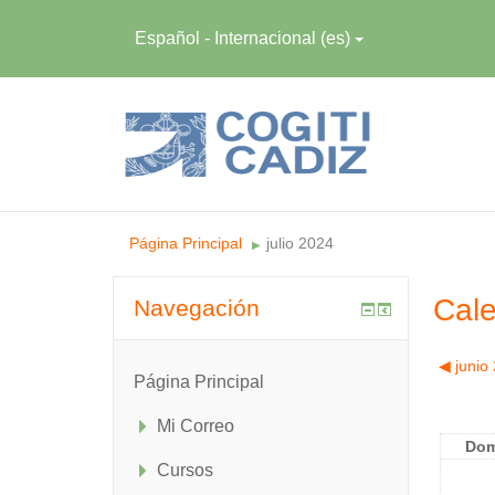
Español - Internacional ‎(es)‎
Página Principal
julio 2024
▶︎
Cale
Navegación
◀︎
junio
Página Principal
Mi Correo
Do
Cursos