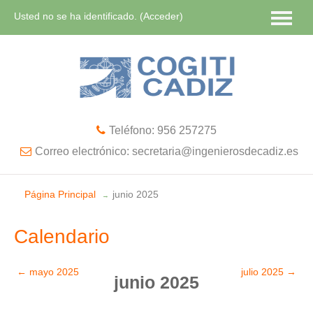
Usted no se ha identificado. (
Acceder
)
Español - Internacional ‎(es)‎
Teléfono: 956 257275
Correo electrónico: secretaria@ingenierosdecadiz.es
Página Principal
junio 2025
→
Calendario
←
mayo 2025
julio 2025
→
junio 2025