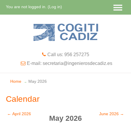
You are not logged in. (
Log in
)
English ‎(en)‎
Call us: 956 257275
E-mail: secretaria@ingenierosdecadiz.es
Home
May 2026
→
Calendar
←
April 2026
June 2026
→
May 2026